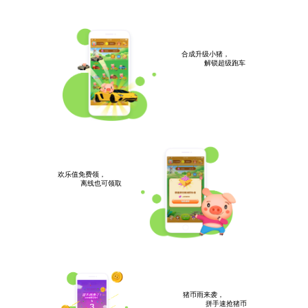
合成升级小猪，
解锁超级跑车
欢乐值免费领，
离线也可领取
猪币雨来袭，
拼手速抢猪币